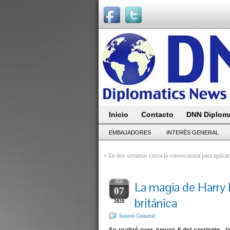
Inicio
Contacto
DNN Diploma
EMBAJADORES
INTERÉS GENERAL
«
En dos semanas cierra la convocatoria para aplicar
FEB
La magia de Harry 
07
británica
2020
Interés General