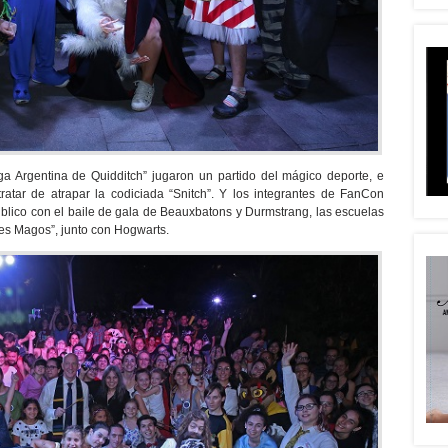
ga Argentina de Quidditch” jugaron un partido del mágico deporte, e
ratar de atrapar la codiciada “Snitch”. Y los integrantes de FanCon
úblico con el baile de gala de Beauxbatons y Durmstrang, las escuelas
res Magos”, junto con Hogwarts.