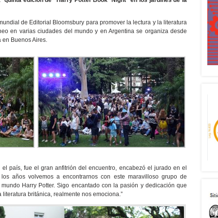
la quinta edición de “Harry Potter Book Night” en los jardines de la
mundial de Editorial Bloomsbury para promover la lectura y la literatura
táneo en varias ciudades del mundo y en Argentina se organiza desde
a en Buenos Aires.
l país, fue el gran anfitrión del encuentro, encabezó el jurado en el
s los años volvemos a encontrarnos con este maravilloso grupo de
l mundo Harry Potter. Sigo encantado con la pasión y dedicación que
 literatura británica, realmente nos emociona.”