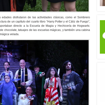
s edades disfrutaron de las actividades clásicas, como el Sombrero
ectura de un capítulo del cuarto libro “Harry Potter y el Cáliz de Fuego”,
portaban directo a la Escuela de Magia y Hechicería de Hogwarts:
 de chocolate, tatuajes de las escuelas mágicas, y también una cabina
 mágica velada.