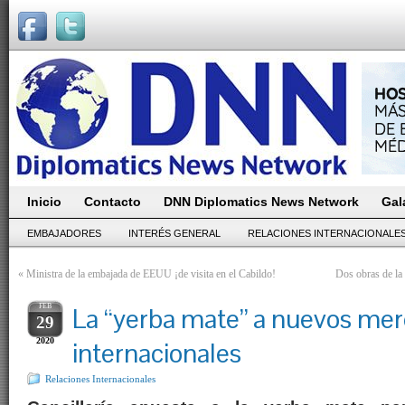
Inicio
Contacto
DNN Diplomatics News Network
Gal
EMBAJADORES
INTERÉS GENERAL
RELACIONES INTERNACIONALE
«
Ministra de la embajada de EEUU ¡de visita en el Cabildo!
Dos obras de la 
FEB
La “yerba mate” a nuevos me
29
2020
internacionales
Relaciones Internacionales