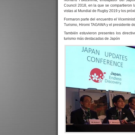
Noriteru Fukushima, embajador del Japón
Council 2018, en la que se compartieron l
vistas al Mundial de Rugby 2019 y los pró
Formaron parte del encuentro el Viceministr
Turismo, Hiromi TAGAWA y el presidente d
También estuvieron presentes los directi
turismo más destacadas de Japón