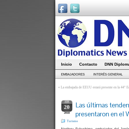
Inicio
Contacto
DNN Diploma
EMBAJADORES
INTERÉS GENERAL
«
La embajada de EEUU estará presente en la 44° Edi
ABR
Las últimas tenden
20
presentaron en el 
2018
Turismo