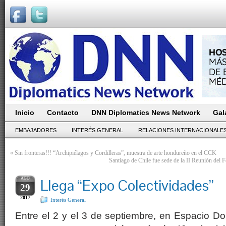
Inicio
Contacto
DNN Diplomatics News Network
Gal
EMBAJADORES
INTERÉS GENERAL
RELACIONES INTERNACIONALE
«
Sin fronteras!!! “Archipiélagos y Cordilleras”, muestra de arte hondureño en el CCK
Santiago de Chile fue sede de la II Reunión del 
AGO
Llega “Expo Colectividades”
29
2017
Interés General
Entre el 2 y el 3 de septiembre, en Espacio Dor