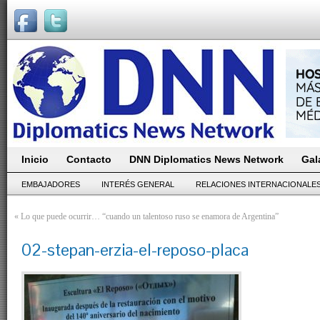
Inicio
Contacto
DNN Diplomatics News Network
Gal
EMBAJADORES
INTERÉS GENERAL
RELACIONES INTERNACIONALE
«
Lo que puede ocurrir… “cuando un talentoso ruso se enamora de Argentina”
02-stepan-erzia-el-reposo-placa