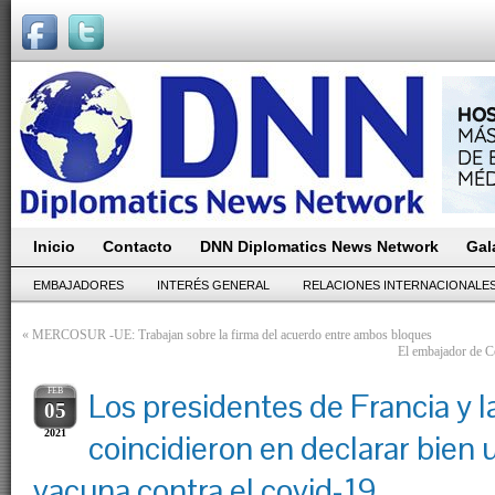
Inicio
Contacto
DNN Diplomatics News Network
Gal
EMBAJADORES
INTERÉS GENERAL
RELACIONES INTERNACIONALE
«
MERCOSUR -UE: Trabajan sobre la firma del acuerdo entre ambos bloques
El embajador de Co
FEB
Los presidentes de Francia y l
05
2021
coincidieron en declarar bien u
vacuna contra el covid-19