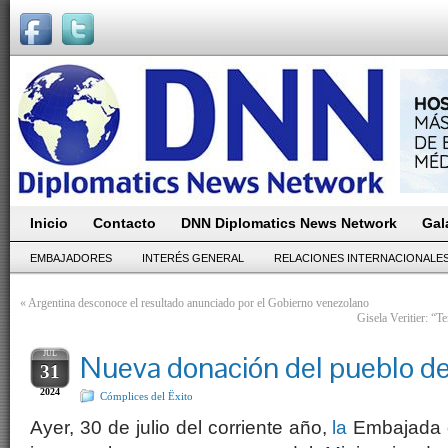
Inicio
Contacto
DNN Diplomatics News Network
Gal
EMBAJADORES
INTERÉS GENERAL
RELACIONES INTERNACIONALE
«
Argentina desconoce el resultado anunciado por el Gobierno venezolano
Gisela Veritier: “T
JUL
Nueva donación del pueblo d
31
2024
Cómplices del Ëxito
Ayer, 30 de julio del corriente año,
la
Embajada d