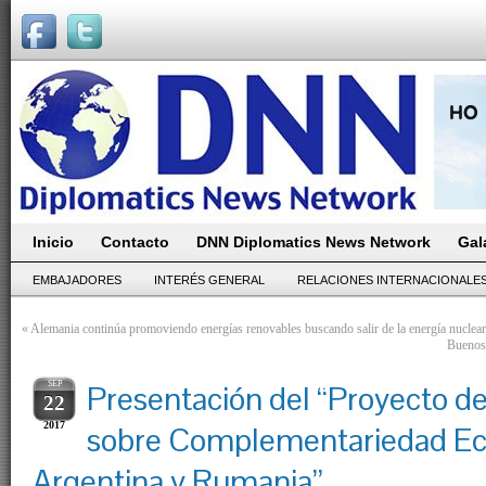
Inicio
Contacto
DNN Diplomatics News Network
Gal
EMBAJADORES
INTERÉS GENERAL
RELACIONES INTERNACIONALE
«
Alemania continúa promoviendo energías renovables buscando salir de la energía nuclea
Buenos 
SEP
Presentación del “Proyecto de
22
2017
sobre Complementariedad Ec
Argentina y Rumania”