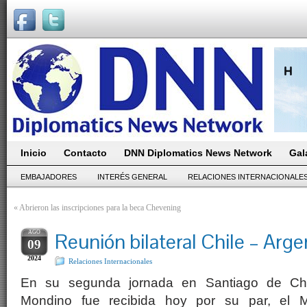
Inicio
Contacto
DNN Diplomatics News Network
Gal
EMBAJADORES
INTERÉS GENERAL
RELACIONES INTERNACIONALE
«
Abrieron las inscripciones para la beca Chevening
AGO
Reunión bilateral Chile – Arge
09
2024
Relaciones Internacionales
En su segunda jornada en Santiago de Chil
Mondino fue recibida hoy por su par, el M