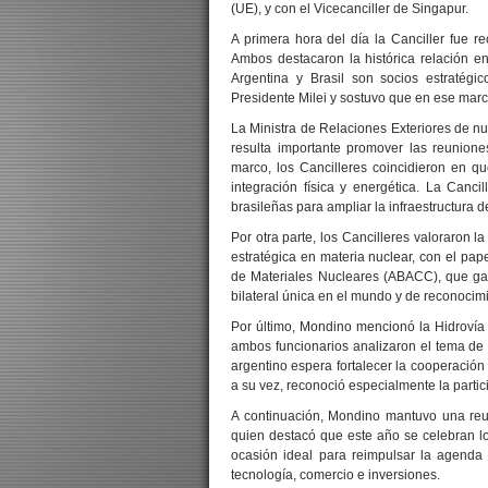
(UE), y con el Vicecanciller de Singapur.
A primera hora del día la Canciller fue re
Ambos destacaron la histórica relación en
Argentina y Brasil son socios estratégi
Presidente Milei y sostuvo que en ese marc
La Ministra de Relaciones Exteriores de n
resulta importante promover las reunion
marco, los Cancilleres coincidieron en qu
integración física y energética. La Canci
brasileñas para ampliar la infraestructura 
Por otra parte, los Cancilleres valoraron l
estratégica en materia nuclear, con el pap
de Materiales Nucleares (ABACC), que gara
bilateral única en el mundo y de reconocimi
Por último, Mondino mencionó la Hidrovía 
ambos funcionarios analizaron el tema de la
argentino espera fortalecer la cooperación 
a su vez, reconoció especialmente la partic
A continuación, Mondino mantuvo una reun
quien destacó que este año se celebran lo
ocasión ideal para reimpulsar la agenda
tecnología, comercio e inversiones.