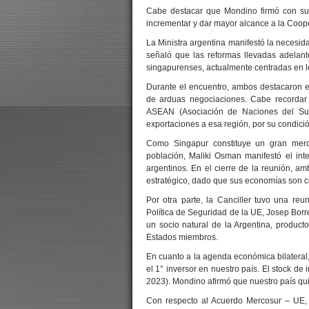
Cabe destacar que Mondino firmó con su
incrementar y dar mayor alcance a la Coope
La Ministra argentina manifestó la necesida
señaló que las reformas llevadas adelant
singapurenses, actualmente centradas en log
Durante el encuentro, ambos destacaron e
de arduas negociaciones. Cabe recordar
ASEAN (Asociación de Naciones del Sud
exportaciones a esa región, por su condici
Como Singapur constituye un gran merc
población, Maliki Osman manifestó el inte
argentinos. En el cierre de la reunión, a
estratégico, dado que sus economías son c
Por otra parte, la Canciller tuvo una reu
Política de Seguridad de la UE, Josep Borre
un socio natural de la Argentina, product
Estados miembros.
En cuanto a la agenda económica bilateral,
el 1° inversor en nuestro país. El stock d
2023
). Mondino afirmó que nuestro país quie
Con respecto al Acuerdo Mercosur – UE, l