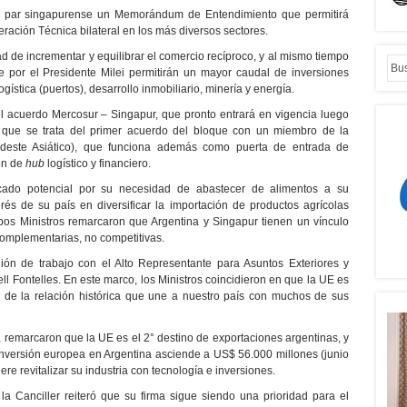
 par singapurense un Memorándum de Entendimiento que permitirá
ración Técnica bilateral en los más diversos sectores.
d de incrementar y equilibrar el comercio recíproco, y al mismo tiempo
e por el Presidente Milei permitirán un mayor caudal de inversiones
ística (puertos), desarrollo inmobiliario, minería y energía.
l acuerdo Mercosur – Singapur, que pronto entrará en vigencia luego
 que se trata del primer acuerdo del bloque con un miembro de la
este Asiático), que funciona además como puerta de entrada de
ón de
hub
logístico y financiero.
ado potencial por su necesidad de abastecer de alimentos a su
rés de su país en diversificar la importación de productos agrícolas
mbos Ministros remarcaron que Argentina y Singapur tienen un vínculo
omplementarias, no competitivas.
nión de trabajo con el Alto Representante para Asuntos Exteriores y
ll Fontelles. En este marco, los Ministros coincidieron en que la UE es
o de la relación histórica que une a nuestro país con muchos de sus
 remarcaron que la UE es el 2° destino de exportaciones argentinas, y
e inversión europea en Argentina asciende a US$ 56.000 millones (
junio
re revitalizar su industria con tecnología e inversiones.
a Canciller reiteró que su firma sigue siendo una prioridad para el