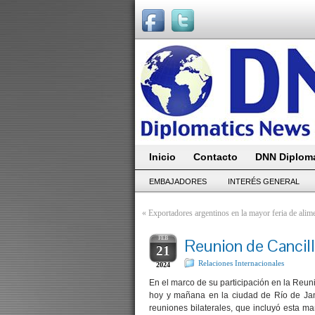
Inicio
Contacto
DNN Diploma
EMBAJADORES
INTERÉS GENERAL
«
Exportadores argentinos en la mayor feria de alim
FEB
Reunion de Cancill
21
Relaciones Internacionales
2024
En el marco de su participación en la Reuni
hoy
y mañana en la ciudad de Río de Jane
reuniones bilaterales, que incluyó
esta m