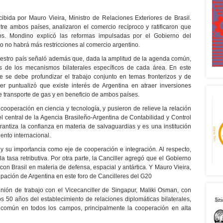
cibida por Mauro Vieira, Ministro de Relaciones Exteriores de Brasil.
tre ambos países, analizaron el comercio recíproco y ratificaron que
cos. Mondino explicó las reformas impulsadas por el Gobierno del
o no habrá más restricciones al comercio argentino.
uestro país señaló además que, dada la amplitud de la agenda común,
es de los mecanismos bilaterales específicos de cada área. En este
e se debe profundizar el trabajo conjunto en temas fronterizos y de
ller puntualizó que existe interés de Argentina en atraer inversiones
de transporte de gas y en beneficio de ambos países.
a cooperación en ciencia y tecnología, y pusieron de relieve la relación
el central de la Agencia Brasileño-Argentina de Contabilidad y Control
ntiza la confianza en materia de salvaguardias y es una institución
ento internacional.
y su importancia como eje de cooperación e integración. Al respecto,
 tasa retributiva. Por otra parte, la Canciller agregó que el Gobierno
con Brasil en materia de defensa, espacial y antártica. Y Mauro Vieira,
ipación de Argentina en este foro de Cancilleres del G20
ión de trabajo con el Vicecanciller de Singapur, Maliki Osman, con
s 50 años del establecimiento de relaciones diplomáticas bilaterales,
 común en todos los campos, principalmente la cooperación en alta