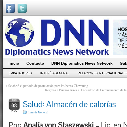
Inicio
Contacto
DNN Diplomatics News Network
Gal
EMBAJADORES
INTERÉS GENERAL
RELACIONES INTERNACIONALE
«
Se abrió el período de postulación para las becas Chevening
Regresa a Buenos Aires el Escuadrón de Entrenamiento de la
AGO
Salud: Almacén de calorías
08
2025
Interés General
Por:
Analía von Staszewski
– Lic. en 