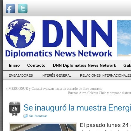
Inicio
Contacto
DNN Diplomatics News Network
Gal
EMBAJADORES
INTERÉS GENERAL
RELACIONES INTERNACIONALE
«
MERCOSUR y Canadá avanzan hacia un acuerdo de libre comercio
Buenos Aires Celebra Chile y propone disfrut
SEP
Se inauguró la muestra Ener
26
2018
Sin Fronteras
El pasado lunes 24 d