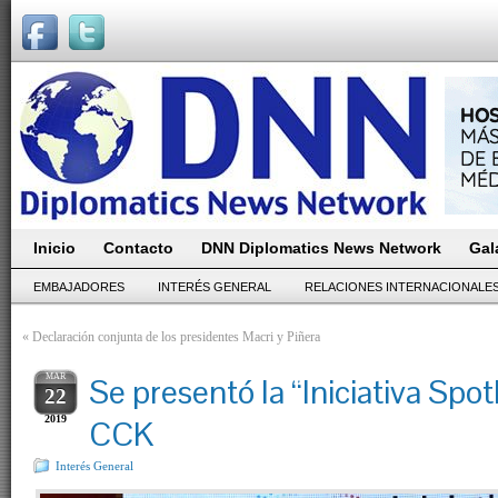
Inicio
Contacto
DNN Diplomatics News Network
Gal
EMBAJADORES
INTERÉS GENERAL
RELACIONES INTERNACIONALE
«
Declaración conjunta de los presidentes Macri y Piñera
MAR
Se presentó la “Iniciativa Spotl
22
2019
CCK
Interés General