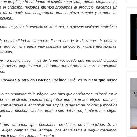
leres propios, ahí es donde el diseño toma vida, donde elegimos los
mos el prototipo, nosotros mismos probamos el producto, hacemos un
es de producir nos aseguramos que la pieza cumpla y supere las
ncional.
an muy bien la esencia de la marca, son piezas distintas, atractivas,
a personalidad de su propio diseño donde se destaque la nobleza
el año con una gama muy completa de colores y diferentes texturas,
lusivas.
, yo no quería hacer más de lo mismo, desde que me decidí a iniciar
n ofrecer algo diferente, en lograr que el producto tuviese identidad
seño.
e Posadas y otro en Galerías Pacífico. Cuál es la meta que busca
y buen resultado de la página web hizo que abriéramos un local en la
ecta con el cliente pudimos comprobar que quien nos eligen una vez,
 sorprendidos al encontrar tan amplia variedad de colores y modelos
emos a muchos clientes, porque son del barrio, también nos eligen
na.
alianos, europeos que consumen productos de reconocidas firmas
ís, eligen comprar una Tentroya nos entusiasma a seguir creciendo,
e ir por más y llegar al exterior.