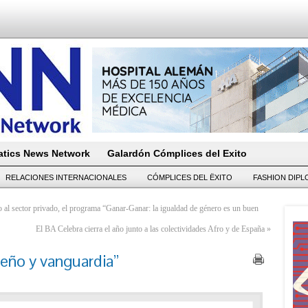
tics News Network
Galardón Cómplices del Exito
RELACIONES INTERNACIONALES
CÓMPLICES DEL ËXITO
FASHION DIP
al sector privado, el programa “Ganar-Ganar: la igualdad de género es un buen
El BA Celebra cierra el año junto a las colectividades Afro y de España
»
seño y vanguardia”