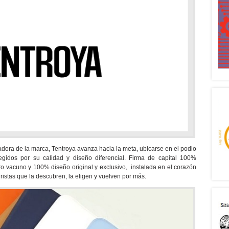
adora de la marca, Tentroya avanza hacia la meta, ubicarse en el podio
egidos por su calidad y diseño diferencial. Firma de capital 100%
 vacuno y 100% diseño original y exclusivo, instalada en el corazón
turistas que la descubren, la eligen y vuelven por más.