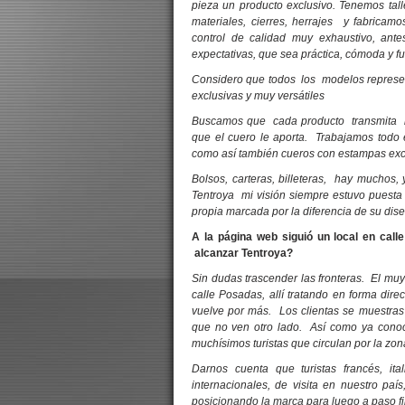
pieza un producto exclusivo. Tenemos tal
materiales, cierres, herrajes y fabrica
control de calidad muy exhaustivo, ant
expectativas, que sea práctica, cómoda y fu
Considero que todos los modelos represent
exclusivas y muy versátiles
Buscamos que cada producto transmita l
que el cuero le aporta. Trabajamos todo 
como así también cueros con estampas exc
Bolsos, carteras, billeteras, hay muchos
Tentroya mi visión siempre estuvo puesta e
propia marcada por la diferencia de su di
A la página web siguió un local en call
alcanzar Tentroya?
Sin dudas trascender las fronteras. El mu
calle Posadas, allí tratando en forma dir
vuelve por más. Los clientas se muestras
que no ven otro lado. Así como ya conoc
muchísimos turistas que circulan por la zo
Darnos cuenta que turistas francés, it
internacionales, de visita en nuestro pa
posicionando la marca para luego a paso firm