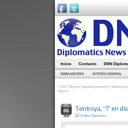
Inicio
Contacto
DNN Diploma
EMBAJADORES
INTERÉS GENERAL
«
ONU Mujeres Argentina promueve y afianza junto 
negocio”
DIC
Tentroya, “1° en di
06
Fashion Diplomacy
2018