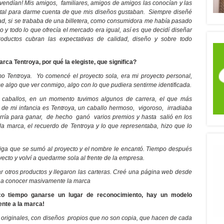
e vendían! Mis amigos, familiares, amigos de amigos las conocían y las
tal para darme cuenta de que mis diseños gustaban. Siempre diseñé
ad, si se trababa de una billetera, como consumidora me había pasado
 y todo lo que ofrecía el mercado era igual, así es que decidí diseñar
ductos cubran las expectativas de calidad, diseño y sobre todo
rca Tentroya, por qué la elegiste, que significa?
o Tentroya. Yo comencé el proyecto sola, era mi proyecto personal,
e algo que ver conmigo, algo con lo que pudiera sentirme identificada.
caballos, en un momento tuvimos algunos de carrera, el que más
s de mi infancia es Tentroya, un caballo hermoso, vigoroso, irradiaba
rría para ganar, de hecho ganó varios premios y hasta salió en los
 marca, el recuerdo de Tentroya y lo que representaba, hizo que lo
iga que se sumó al proyecto y el nombre le encantó. Tiempo después
royecto y volví a quedarme sola al frente de la empresa.
 otros productos y llegaron las carteras. Creé una página web desde
sí a conocer masivamente la marca
o tiempo ganarse un lugar de reconocimiento, hay un modelo
nte a la marca!
s originales, con diseños propios que no son copia, que hacen de cada