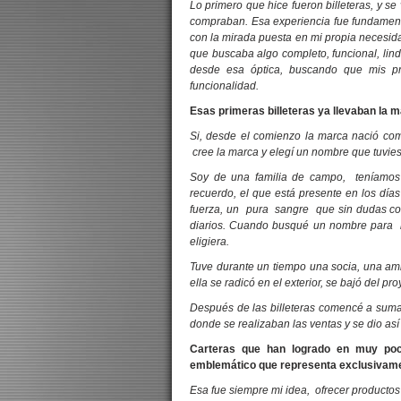
Lo primero que hice fueron billeteras, y s
compraban. Esa experiencia fue fundamen
con la mirada puesta en mi propia necesid
que buscaba algo completo, funcional, lindo
desde esa óptica, buscando que mis pro
funcionalidad.
Esas primeras billeteras ya llevaban la ma
Si, desde el comienzo la marca nació com
cree la marca y elegí un nombre que tuvies
Soy de una familia de campo, teníamos 
recuerdo, el que está presente en los día
fuerza, un pura sangre que sin dudas co
diarios. Cuando busqué un nombre para la
eligiera.
Tuve durante un tiempo una socia, una am
ella se radicó en el exterior, se bajó del p
Después de las billeteras comencé a sumar
donde se realizaban las ventas y se dio a
Carteras que han logrado en muy poc
emblemático que representa exclusivame
Esa fue siempre mi idea, ofrecer producto