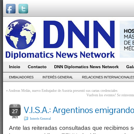
Inicio
Contacto
DNN Diplomatics News Network
Gal
EMBAJADORES
INTERÉS GENERAL
RELACIONES INTERNACIONALE
«
Andreas Melán, nuevo Embajador de Austria presentó sus cartas credenciales
Vuelven los eventos! Se reinve
SEP
V.I.S.A.: Argentinos emigran
27
2021
Interés General
Ante las reiteradas consultadas que recibimos s