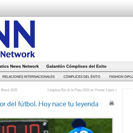
tics News Network
Galardón Cómplices del Exito
RELACIONES INTERNACIONALES
CÓMPLICES DEL ËXITO
FASHION DIP
s Brasil 2020
Limpieza Río de la Plata 2020 en Vicente López
»
del fútbol. Hoy nace tu leyenda