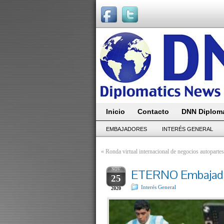
Inicio
Contacto
DNN Diploma
EMBAJADORES
INTERÉS GENERAL
«
Ronda virtual internacional de negocios autoparte
NOV
ETERNO Embajador 
25
Interés General
2020