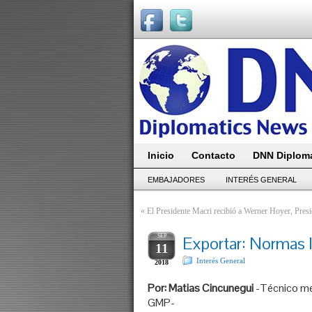
Inicio
Contacto
DNN Diploma
EMBAJADORES
INTERÉS GENERAL
«
El Presidente Macri recibió a Werner Hoyer, Pres
SEP
Exportar: Normas I
11
Interés General
2018
Por: Matias Cincunegui
-Técnico mec
GMP-