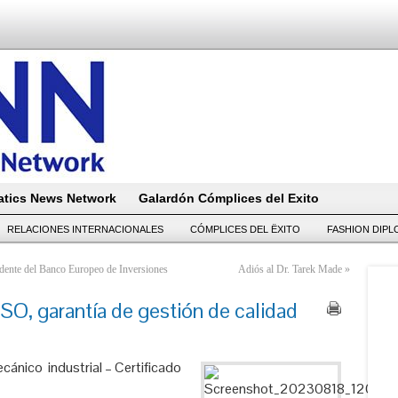
tics News Network
Galardón Cómplices del Exito
RELACIONES INTERNACIONALES
CÓMPLICES DEL ËXITO
FASHION DIP
idente del Banco Europeo de Inversiones
Adiós al Dr. Tarek Made
»
SO, garantía de gestión de calidad
ánico industrial – Certif
icado