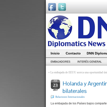
Inicio
Contacto
DNN Diploma
EMBAJADORES
INTERÉS GENERAL
«
La embajada de EEUU acerca una oportunidad únic
FEB
Holanda y Argentin
23
bilaterales
2017
Relaciones Internacionales
La embajada de los Países bajos comparte 