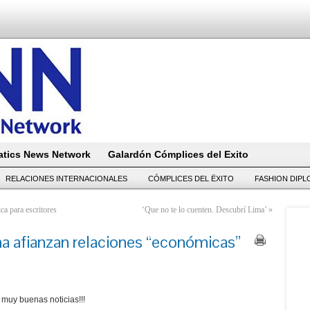
tics News Network
Galardón Cómplices del Exito
RELACIONES INTERNACIONALES
CÓMPLICES DEL ËXITO
FASHION DIP
a para escritores
‘Que no te lo cuenten. Descubrí Lima’
»
a afianzan relaciones “económicas”
muy buenas noticias!!!