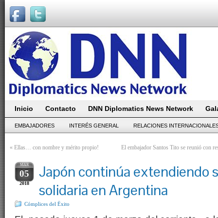
Inicio
Contacto
DNN Diplomatics News Network
Gal
EMBAJADORES
INTERÉS GENERAL
RELACIONES INTERNACIONALE
«
Ellas… con nombre y mérito propio!
El embajador Santos Tito se reunió con r
MAR
Japón continúa extendiendo 
05
2018
solidaria en Argentina
Cómplices del Ëxito