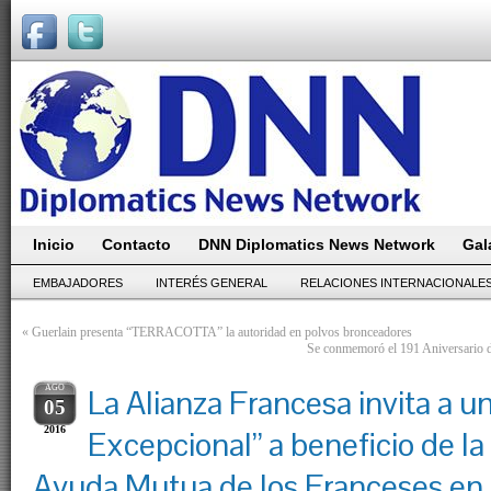
Inicio
Contacto
DNN Diplomatics News Network
Gal
EMBAJADORES
INTERÉS GENERAL
RELACIONES INTERNACIONALE
«
Guerlain presenta “TERRACOTTA” la autoridad en polvos bronceadores
Se conmemoró el 191 Aniversario d
AGO
La Alianza Francesa invita a u
05
2016
Excepcional” a beneficio de l
Ayuda Mutua de los Franceses en 