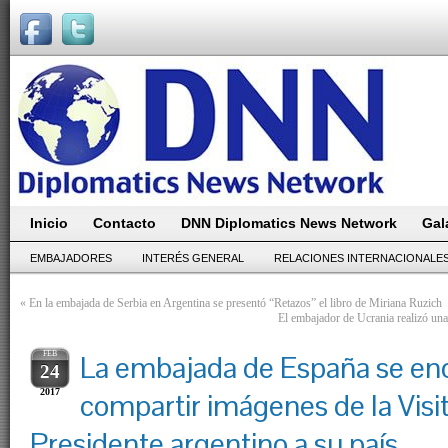
Inicio
Contacto
DNN Diplomatics News Network
Gal
EMBAJADORES
INTERÉS GENERAL
RELACIONES INTERNACIONALE
«
En la embajada de Serbia en Argentina se presentó “Retazos” el libro de Miriana Ruzich
El embajador de Ucrania realizó una 
FEB
La embajada de España se en
24
2017
compartir imágenes de la Visi
Presidente argentino a su país