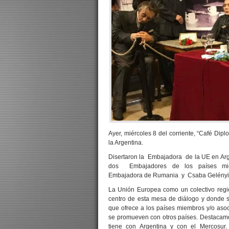
Ayer, miércoles 8 del corriente, “Café Di
la Argentina.
Disertaron la Embajadora de la UE en Arg
dos Embajadores de los países mi
Embajadora de Rumania y Csaba Gelényi,
La Unión Europea como un colectivo reg
centro de esta mesa de diálogo y donde se
que ofrece a los países miembros y/o asoc
se promueven con otros países. Destacamos
tiene con Argentina y con el Mercosu