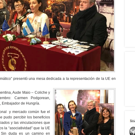
plomático” presentó una mesa dedicada a la representación de la UE en
entina, Aude Maio – Coliche y
embro: Carmen Podgorean,
 Embajador de Hungría.
ional y mercado común fue el
 pudo percibir los beneficios
iados y las vinculaciones que
 la “asociatividad” que la UE
r. Sin duda es un camino en