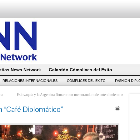
tics News Network
Galardón Cómplices del Exito
RELACIONES INTERNACIONALES
CÓMPLICES DEL ËXITO
FASHION DIP
na
Eslovaquia y la Argentina firmaron un memorandum de entendimiento
»
n “Café Diplomático”