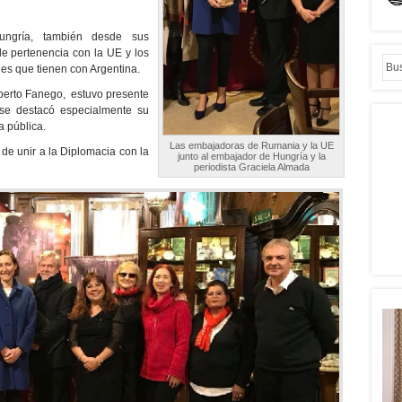
gría, también desde sus
de pertenencia con la UE y los
les que tienen con Argentina.
oberto Fanego, estuvo presente
se destacó especialmente su
a pública.
Las embajadoras de Rumania y la UE
 de unir a la Diplomacia con la
junto al embajador de Hungría y la
periodista Graciela Almada