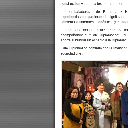
construcción y de desafíos permanentes.
Los embajadores de Rumania y Hun
experiencias compartieron el significado 
convenios bilaterales económicos y cultura
El propietario del Gran Café Tortoni, Sr R
acompañando el “Café Diplomático” y 
aporte al brindar un espacio a la Diplomaci
Café Diplomático continúa con la intención
sociedad civil.