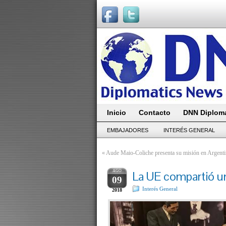
Inicio
Contacto
DNN Diploma
EMBAJADORES
INTERÉS GENERAL
«
Aude Maio-Coliche presenta su misión en Argenti
AGO
La UE compartió u
09
Interés General
2018