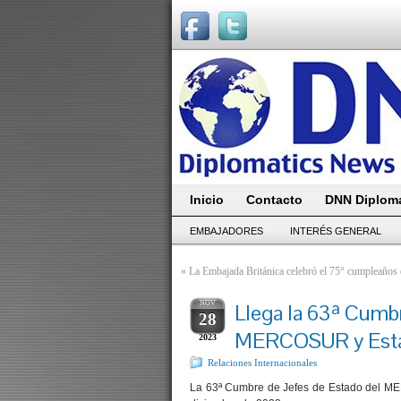
Inicio
Contacto
DNN Diploma
EMBAJADORES
INTERÉS GENERAL
«
La Embajada Británica celebró el 75° cumpleaños 
NOV
Llega la 63ª Cumbr
28
MERCOSUR y Esta
2023
Relaciones Internacionales
La 63ª Cumbre de Jefes de Estado del ME