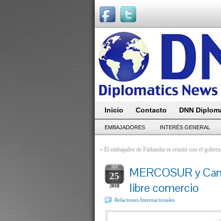
Inicio
Contacto
DNN Diploma
EMBAJADORES
INTERÉS GENERAL
«
El embajador de Finlandia se reunió con el gober
SEP
MERCOSUR y Canad
25
libre comercio
2018
Relaciones Internacionales