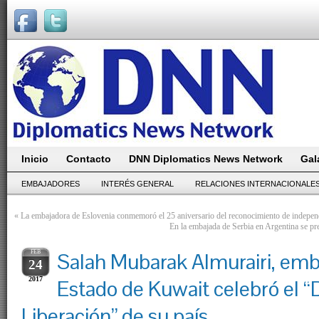
Inicio
Contacto
DNN Diplomatics News Network
Gal
EMBAJADORES
INTERÉS GENERAL
RELACIONES INTERNACIONALE
«
La embajadora de Eslovenia conmemoró el 25 aniversario del reconocimiento de independ
En la embajada de Serbia en Argentina se pr
FEB
Salah Mubarak Almurairi, emb
24
2017
Estado de Kuwait celebró el “D
Liberación” de su país