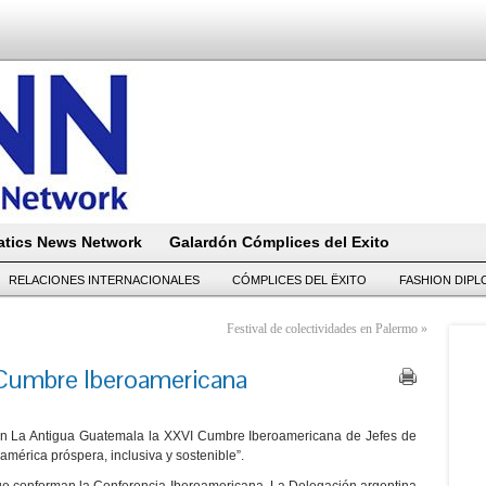
tics News Network
Galardón Cómplices del Exito
RELACIONES INTERNACIONALES
CÓMPLICES DEL ËXITO
FASHION DIP
Festival de colectividades en Palermo
»
I Cumbre Iberoamericana
 en La Antigua Guatemala la XXVI Cumbre Iberoamericana de Jefes de
américa próspera, inclusiva y sostenible”.