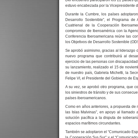
Del encuentro participaron los 22 países 
estuvo encabezada por la Vicepresidente de
Durante la Cumbre, los países adoptaro
Desarrollo Sostenible”, el Programa de
Cuatrienal de la Cooperación Iberoamer
compromiso de Iberoamérica con la Agenda
Conferencia Iberoamericana reúne las con
los Objetivos de Desarrollo Sostenible (O
Se aprobó asimismo, gracias al liderazgo 
nuevo programa que contribuirá al desarr
ejercicio de las personas con discapacidad,
su lanzamiento, realizado el 15 de noviem
de nuestro país, Gabriela Michetti, la S
Felipe VI, el Presidente del Gobierno de 
A su vez, se aprobó otro programa, que con
los siniestros de tránsito y de sus consecue
países iberoamericanos.
Como en años anteriores, a propuesta de n
las Islas Malvinas”, en apoyo al llamado 
solución pacífica a la disputa de soberan
espacios marítimos circundantes.
También se adoptaron el “Comunicado Espec
la Cooperación Sur-Sur” y el “Comunicado 