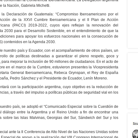
que conforman la Conferencia Iberoamericana. La Delegación argentina
 la Nación, Gabriela Michetti.
n la Declaración de Guatemala: “Compromiso Iberoamericano por el
 Acción de la XXVI Cumbre Iberoamericana y el II Plan de Acción
icana (PACCI) 2019-2022, cuyos ejes reflejan la renovación del
 2030 para el Desarrollo Sostenible, en el entendimiento de que la
diciones para apoyar los esfuerzos nacionales en la consecución de
DS) contenidos en la Agenda 2030.
de nuestro país y Ecuador, con el acompañamiento de otros países, un
ollo de políticas destinadas a garantizar el pleno respeto, goce y
 para mejorar la inclusión de 90 millones de ciudadanos. En el acto de
bre en el marco de la Cumbre, estuvieron presentes la Vicepresidenta
ecretaria General Iberoamericana, Rebeca Grynspan, el Rey de España
España, Pedro Sánchez y el Presidente de Ecuador, Lenín Moreno.
tará con la participación argentina, cuyo objetivo es la reducción de
ncias, a través del impulso a políticas públicas de seguridad vial en los
uestro país, se adoptó el “Comunicado Especial sobre la Cuestión de
al diálogo entre la Argentina y el Reino Unido a fin de encontrar una
ía sobre las Islas Malvinas, Georgias del Sur, Sándwich del Sur y los
ial ante la II Conferencia de Alto Nivel de las Naciones Unidas sobre
Especial de apoyo a la realización del VIII Congreso Internacional de