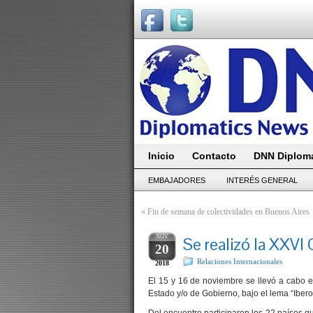
Inicio
Contacto
DNN Diploma
EMBAJADORES
INTERÉS GENERAL
«
Fin de semana de colectividades en Buenos Aires
NOV
Se realizó la XXV
20
Relaciones Internacionales
2018
El 15 y 16 de noviembre se llevó a cabo
Estado y/o de Gobierno, bajo el lema “Ibero