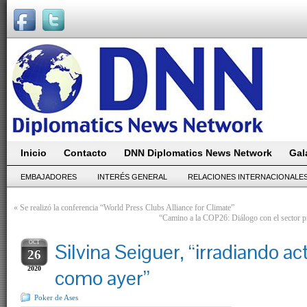
Inicio
Contacto
DNN Diplomatics News Network
Gal
EMBAJADORES
INTERÉS GENERAL
RELACIONES INTERNACIONALE
«
Se realizó la conferencia “World Press Clubs Alliance for Climate”
“Camino a la COP26: Diálogo con el sector pr
OCT
Silvina Seiguer, “irradiando ac
26
2020
como ayer”
Poker de Ases