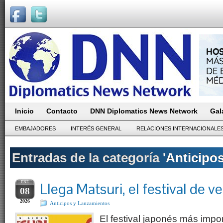
Inicio
Contacto
DNN Diplomatics News Network
Gal
EMBAJADORES
INTERÉS GENERAL
RELACIONES INTERNACIONALE
Entradas de la categoría
'Anticipo
ENE
Llega Matsuri, el festival de 
08
2026
Anticipos y Lanzamientos
El festival japonés más impor