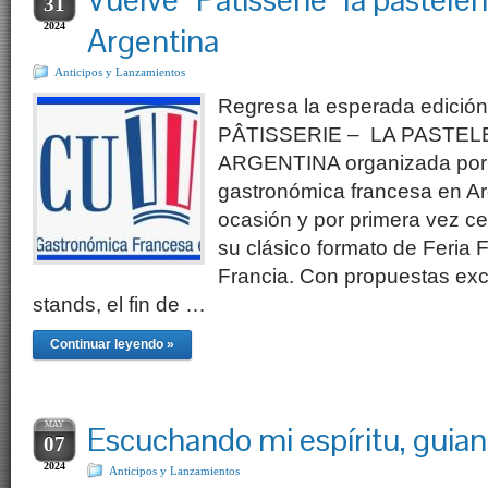
Vuelve “Patisserie” la pasteler
31
2024
Argentina
Anticipos y Lanzamientos
Regresa la esperada edició
PÂTISSERIE – LA PASTEL
ARGENTINA organizada por L
gastronómica francesa en Ar
ocasión y por primera vez cel
su clásico formato de Feria
Francia. Con propuestas ex
stands, el fin de …
Continuar leyendo »
MAY
Escuchando mi espíritu, guia
07
2024
Anticipos y Lanzamientos