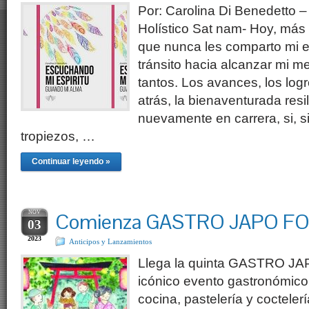
Por: Carolina Di Benedetto 
Holístico Sat nam- Hoy, más
que nunca les comparto mi e
tránsito hacia alcanzar mi m
tantos. Los avances, los log
atrás, la bienaventurada resi
nuevamente en carrera, si, s
tropiezos, …
Continuar leyendo »
NOV
Comienza GASTRO JAPO F
03
2023
Anticipos y Lanzamientos
Llega la quinta GASTRO J
icónico evento gastronómico 
cocina, pastelería y cocteler