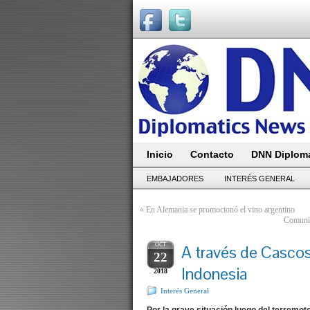
Inicio
Contacto
DNN Diploma
EMBAJADORES
INTERÉS GENERAL
«
En Alemania se promocionó el vino argentino
Comunic
OCT
A través de Cascos
22
Indonesia
2018
Interés General