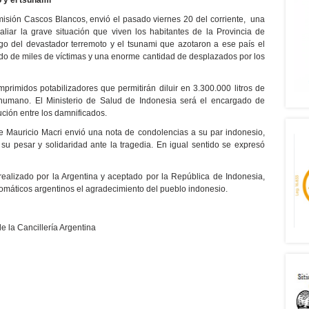
o y el tsunami
misión Cascos Blancos, envió el pasado viernes 20 del corriente, una
liar la grave situación que viven los habitantes de la Provincia de
go del devastador terremoto y el tsunami que azotaron a ese país el
ldo de miles de víctimas y una enorme cantidad de desplazados por los
primidos potabilizadores que permitirán diluir en 3.300.000 litros de
humano. El Ministerio de Salud de Indonesia será el encargado de
bución entre los damnificados.
e Mauricio Macri envió una nota de condolencias a su par indonesio,
su pesar y solidaridad ante la tragedia. En igual sentido se expresó
realizado por la Argentina y aceptado por la República de Indonesia,
omáticos argentinos el agradecimiento del pueblo indonesio.
 la Cancillería Argentina