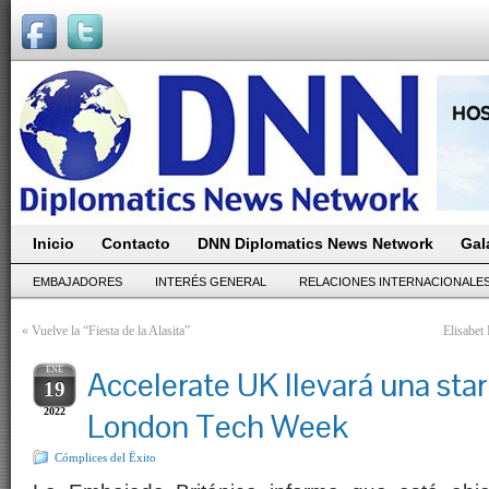
Inicio
Contacto
DNN Diplomatics News Network
Gal
EMBAJADORES
INTERÉS GENERAL
RELACIONES INTERNACIONALE
«
Vuelve la “Fiesta de la Alasita”
Elisabet
ENE
Accelerate UK llevará una star
19
2022
London Tech Week
Cómplices del Ëxito