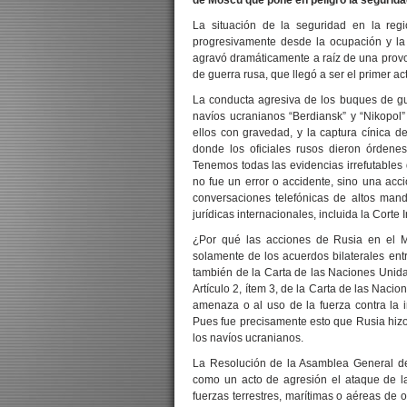
de Moscú que pone en peligro la seguridad
La situación de la seguridad en la re
progresivamente desde la ocupación y la
agravó dramáticamente a raíz de una provo
de guerra rusa, que llegó a ser el primer a
La conducta agresiva de los buques de gue
navíos ucranianos “Berdiansk” y “Nikopol”
ellos con gravedad, y la captura cínica d
donde los oficiales rusos dieron órdenes
Tenemos todas las evidencias irrefutables
no fue un error o accidente, sino una acci
conversaciones telefónicas de altos man
jurídicas internacionales, incluida la Corte 
¿Por qué las acciones de Rusia en el M
solamente de los acuerdos bilaterales ent
también de la Carta de las Naciones Unid
Artículo 2, ítem 3, de la Carta de las Naci
amenaza o al uso de la fuerza contra la in
Pues fue precisamente esto que Rusia hizo 
los navíos ucranianos.
La Resolución de la Asamblea General de
como un acto de agresión el ataque de las
fuerzas terrestres, marítimas o aéreas de 