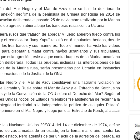
 de toda la región
gión del Mar Negro y el Mar de Azov que se ha ido deteriorando
 anexión ilegítima de la península de Crimea por Rusia en 2014 se
cación deliberada el pasado 25 de noviembre realizada por la Marina
cto de agresión abierta bajo las banderas rusas contra Ucrania.
rra rusos que trataron de abordar y luego abrieron fuego contra los
 y el remolcador “Iany Kapu” resultó en 6 tripulantes heridos, dos de
e los tres barcos y sus marineros. Todo el mundo ha visto los videos
 para disparar a matar contra navíos ucranianos y sus tripulantes.
 que esta agresión, este ataque contra buques de la Marina ucraniana
ón deliberada. Todas las pruebas, incluidas las intercepciones de las
dos de la Marina rusa, serán presentadas por Ucrania en instancias
Internacional de la Justicia de la ONU.
ar Negro y el Mar de Azov constituyen una flagrante violación no
re Ucrania y Rusia sobre el Mar de Azov y el Estrecho de Kerch, sino
as y de la Convención de la ONU sobre el Derecho del Mar? Según el
ones Unidas, todos los Estados miembros “se abstendrán de recurrir a la
tegridad territorial o la independencia política de cualquier Estado”.
primero en el Mar Negro y luego junto al Estrecho de Kerch, al atacar
 las Naciones Unidas 29/3314 del 14 de diciembre de 1974, define
 fuerzas armadas de un estado, en la tierra, mar o aire, contra las
otro estado. Pero además de ser un acto de la agresión deliberada, es