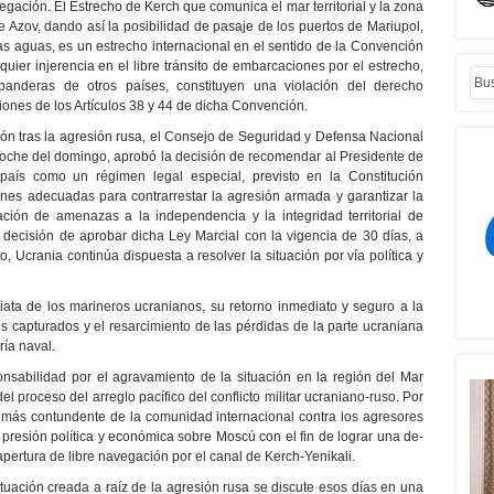
egación. El Estrecho de Kerch que comunica el mar territorial y la zona
 Azov, dando así la posibilidad de pasaje de los puertos de Mariupol,
as aguas, es un estrecho internacional en el sentido de la Convención
ier injerencia en el libre tránsito de embarcaciones por el estrecho,
banderas de otros países, constituyen una violación del derecho
aciones de los Artículos 38 y 44 de dicha Convención.
ón tras la agresión rusa, el Consejo de Seguridad y Defensa Nacional
oche del domingo, aprobó la decisión de recomendar al Presidente de
 país como un régimen legal especial, previsto en la Constitución
iones adecuadas para contrarrestar la agresión armada y garantizar la
ción de amenazas a la independencia y la integridad territorial de
decisión de aprobar dicha Ley Marcial con la vigencia de 30 días, a
, Ucrania continúa dispuesta a resolver la situación por vía política y
ta de los marineros ucranianos, su retorno inmediato y seguro a la
os capturados y el resarcimiento de las pérdidas de la parte ucraniana
ría naval.
onsabilidad por el agravamiento de la situación en la región del Mar
l proceso del arreglo pacífico del conflicto militar ucraniano-ruso. Por
n más contundente de la comunidad internacional contra los agresores
 presión política y económica sobre Moscú con el fin de lograr una de-
apertura de libre navegación por el canal de Kerch-Yenikali.
ituación creada a raíz de la agresión rusa se discute esos días en una