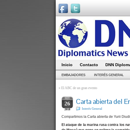
Inicio
Contacto
DNN Diploma
EMBAJADORES
INTERÉS GENERAL
«
El ABC de un gran evento
NOV
Carta abierta del 
26
Interés General
2018
Compartimos la Carta abierta de Yurii Diud
El ataque de la marina rusa contra los 