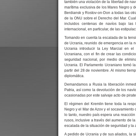
también una violación de la libertad de nav
marítima exclusiva de los Mares Negro y de
Berdiansk y Rostov-on-Don a todas las otr
de la ONU sobre el Derecho del Mar. Cualqu
incluidos centenas de navíos bajo las 
internacional, en particular, de las estipul
Tomando en cuenta la escalada de la tensi
de Ucrania, reunido de emergencia en la n
Ucrania introducir la Ley Marcial en el
Ucraniana, con el fin de crear las condic
seguridad nacional, por medio de elimina
Ucrania. El Parlamento Ucraniano tomó la 
partir del 28 de noviembre. Al mismo tiempo
diplomática.
Demandamos a Rusia la liberación inmedia
Patria, así como la devolución de los naví
ocasionadas por este salvaje acto de pirate
El régimen del Kremlin tiene toda la resp
Negro y el Mar de Azov y el socavamiento de
lo tanto, nuestro país espera una reacció
rusos, inclusive a través del aumento de la
escalada de la situación de seguridad y la 
A pedido de Ucrania y de sus aliados, la s