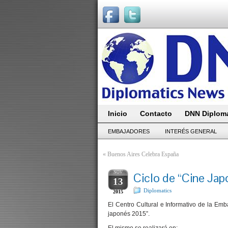
Inicio
Contacto
DNN Diploma
EMBAJADORES
INTERÉS GENERAL
«
Buenos Aires Celebra España
NOV
Ciclo de “Cine Jap
13
Diplomatics
2015
El Centro Cultural e Informativo de la Em
japonés 2015”.