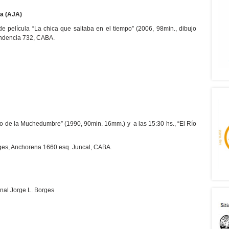
na (AJA)
de película “La chica que saltaba en el tiempo” (2006, 98min., dibujo
endencia 732, CABA.
ito de la Muchedumbre” (1990, 90min. 16mm.) y a las 15:30 hs., “El Río
rges, Anchorena 1660 esq. Juncal, CABA.
nal Jorge L. Borges