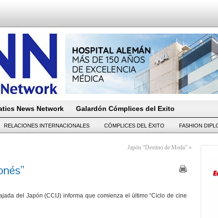
tics News Network
Galardón Cómplices del Exito
RELACIONES INTERNACIONALES
CÓMPLICES DEL ËXITO
FASHION DIP
Japón “Destino de Moda”
»
onés”
bajada del Japón (CCIJ) informa que comienza el último “Ciclo de cine