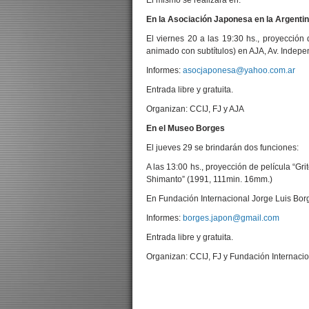
El mismo se realizará en:
En la Asociación Japonesa en la Argenti
El viernes 20 a las 19:30 hs., proyección 
animado con subtítulos) en AJA, Av. Indep
Informes:
asocjaponesa@yahoo.com.ar
Entrada libre y gratuita.
Organizan: CCIJ, FJ y AJA
En el Museo Borges
El jueves 29 se brindarán dos funciones:
A las 13:00 hs., proyección de película “Gr
Shimanto” (1991, 111min. 16mm.)
En Fundación Internacional Jorge Luis Bo
Informes:
borges.japon@gmail.com
Entrada libre y gratuita.
Organizan: CCIJ, FJ y Fundación Internacio