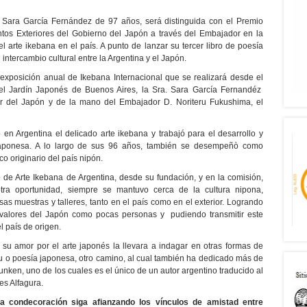
na, Sara García Fernández de 97 años, será distinguida con el Premio
untos Exteriores del Gobierno del Japón a través del Embajador en la
l arte ikebana en el país. A punto de lanzar su tercer libro de poesía
 intercambio cultural entre la Argentina y el Japón.
exposición anual de Ikebana Internacional que se realizará desde el
el Jardín Japonés de Buenos Aires, la Sra. Sara García Fernandéz
r del Japón y de la mano del Embajador D. Noriteru Fukushima, el
 Argentina el delicado arte ikebana y trabajó para el desarrollo y
a japonesa. A lo largo de sus 96 años, también se desempeñò como
ico originario del país nipón.
o de Arte Ikebana de Argentina, desde su fundación, y en la comisión,
otra oportunidad, siempre se mantuvo cerca de la cultura nipona,
as muestras y talleres, tanto en el país como en el exterior. Logrando
s valores del Japón como pocas personas y pudiendo transmitir este
l país de origen.
u amor por el arte japonés la llevara a indagar en otras formas de
ku o poesía japonesa, otro camino, al cual también ha dedicado más de
Dunken, uno de los cuales es el único de un autor argentino traducido al
es Alfagura.
 condecoración siga afianzando los vínculos de amistad entre