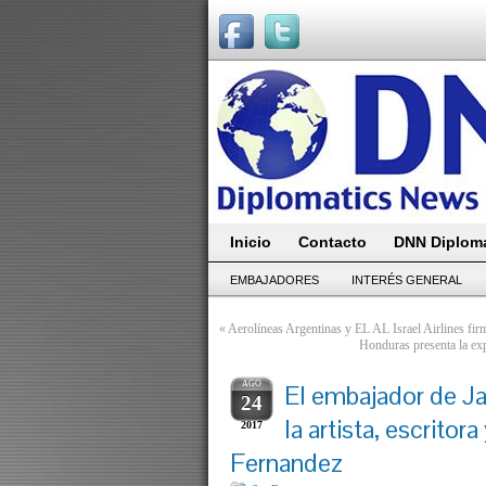
Inicio
Contacto
DNN Diploma
EMBAJADORES
INTERÉS GENERAL
«
Aerolíneas Argentinas y EL AL Israel Airlines fir
Honduras presenta la exp
AGO
El embajador de Ja
24
la artista, escritor
2017
Fernandez