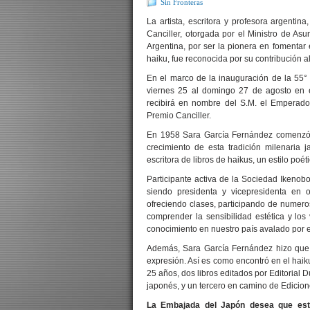
Sin Fronteras
La artista, escritora y profesora argenti
Canciller, otorgada por el Ministro de As
Argentina, por ser la pionera en fomentar e
haiku, fue reconocida por su contribución al
En el marco de la inauguración de la 55° 
viernes 25 al domingo 27 de agosto en 
recibirá en nombre del S.M. el Emperado
Premio Canciller.
En 1958 Sara García Fernández comenzó en
crecimiento de esta tradición milenari
escritora de libros de haikus, un estilo poét
Participante activa de la Sociedad Ikenob
siendo presidenta y vicepresidenta en 
ofreciendo clases, participando de numeros
comprender la sensibilidad estética y lo
conocimiento en nuestro país avalado por e
Además, Sara García Fernández hizo que s
expresión. Así es como encontró en el hai
25 años, dos libros editados por Editorial 
japonés, y un tercero en camino de Edicion
La Embajada del Japón desea que esta