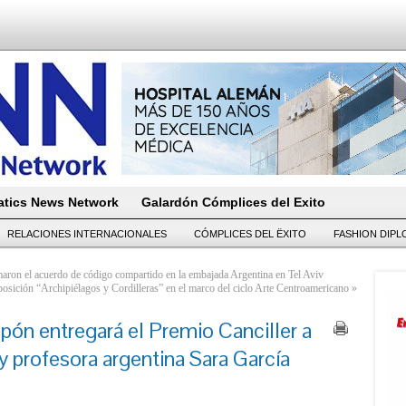
tics News Network
Galardón Cómplices del Exito
RELACIONES INTERNACIONALES
CÓMPLICES DEL ËXITO
FASHION DIP
maron el acuerdo de código compartido en la embajada Argentina en Tel Aviv
osición “Archipiélagos y Cordilleras” en el marco del ciclo Arte Centroamericano
»
pón entregará el Premio Canciller a
a y profesora argentina Sara García