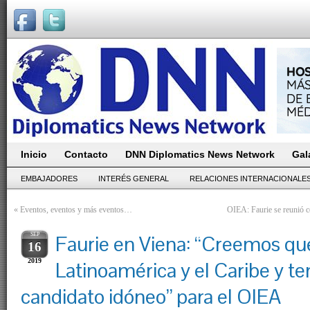
Inicio
Contacto
DNN Diplomatics News Network
Gal
EMBAJADORES
INTERÉS GENERAL
RELACIONES INTERNACIONALE
«
Eventos, eventos y más eventos…
OIEA: Faurie se reunió co
SEP
Faurie en Viena: “Creemos que
16
2019
Latinoamérica y el Caribe y t
candidato idóneo” para el OIEA