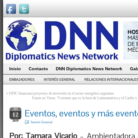
Inicio
Contacto
DNN Diplomatics News Network
Gal
EMBAJADORES
INTERÉS GENERAL
RELACIONES INTERNACIONALE
«
OPIC financiará proyectos de inversión en el sector energético argentino
Faurie en Viena: “Creemos que es la hora de Latinoamérica y el Caribe y
SEP
Eventos, eventos y más even
12
2019
Interés General
Por: Tamara Vicario
– Ambientadora 