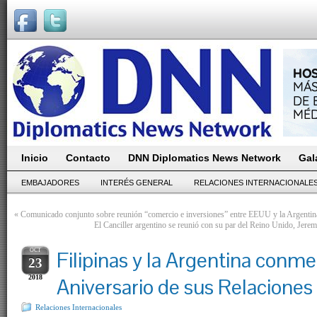
Inicio
Contacto
DNN Diplomatics News Network
Gal
EMBAJADORES
INTERÉS GENERAL
RELACIONES INTERNACIONALE
«
Comunicado conjunto sobre reunión “comercio e inversiones” entre EEUU y la Argentin
El Canciller argentino se reunió con su par del Reino Unido, Jerem
OCT
Filipinas y la Argentina conm
23
2018
Aniversario de sus Relaciones 
Relaciones Internacionales