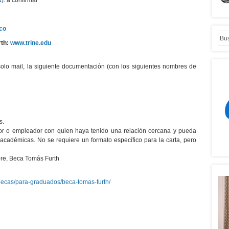
k
): a confirmar
co
th:
www.trine.edu
solo mail, la siguiente documentación (con los siguientes nombres de
s.
or o empleador con quien haya tenido una relación cercana y pueda
académicas. No se requiere un formato específico para la carta, pero
bre, Beca Tomás Furth
r/becas/para-graduados/beca-tomas-furth/