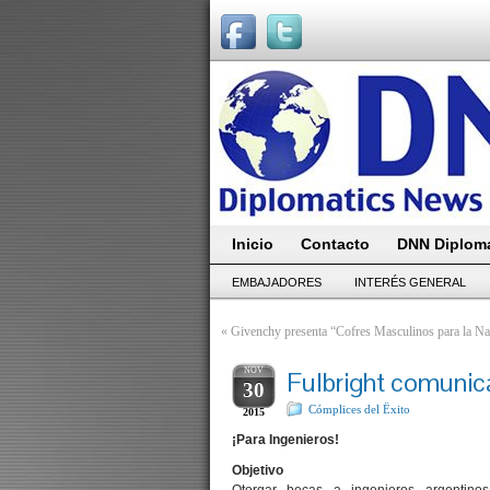
Inicio
Contacto
DNN Diploma
EMBAJADORES
INTERÉS GENERAL
«
Givenchy presenta “Cofres Masculinos para la N
NOV
Fulbright comunic
30
Cómplices del Ëxito
2015
¡Para Ingenieros!
Objetivo