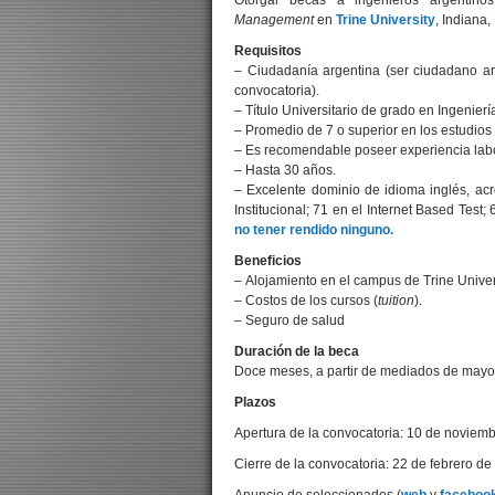
Otorgar becas a ingenieros argentino
Management
en
Trine University
, Indiana
Requisitos
– Ciudadanía argentina (ser ciudadano arg
convocatoria).
– Título Universitario de grado en Ingenierí
– Promedio de 7 o superior en los estudios
– Es recomendable poseer experiencia labo
– Hasta 30 años.
– Excelente dominio de idioma inglés, acr
Institucional; 71 en el Internet Based Test;
no tener rendido ninguno.
Beneficios
– Alojamiento en el campus de Trine Univer
– Costos de los cursos (
tuition
).
– Seguro de salud
Duración de la beca
Doce meses, a partir de mediados de may
Plazos
Apertura de la convocatoria: 10 de noviem
Cierre de la convocatoria: 22 de febrero d