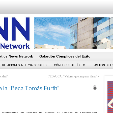
tics News Network
Galardón Cómplices del Exito
RELACIONES INTERNACIONALES
CÓMPLICES DEL ËXITO
FASHION DIP
avidad”
TEDxUCA: “Valores que inspiran ideas”
»
a la “Beca Tomás Furth”