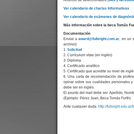
Anuncio de seleccionados (
web
y
faceboo
Ver calendario de charlas Informativas
Ver calendario de exámenes de diagnósti
Más información sobre la beca Tomás Fur
Documentación
Enviar a
award@fulbright.com.ar
, en un 
archivo):
1.
Solicitud
2. Currículum vitae (en inglés)
3. Diploma
4. Certificado analítico
5. Certificado que acredite su nivel de inglé
6. Una carta de recomendación de profes
opinar sobre sus cualidades personales y 
debe ser en inglés.
El asunto del mail debe ser: Apellido, Nom
(Ejemplo: Pérez Juan, Beca Tomás Furth)
Ante cualquier duda:
http://fulbright.edu.a