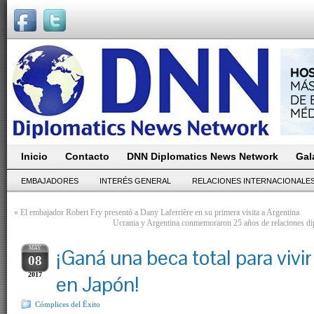
Inicio
Contacto
DNN Diplomatics News Network
Gal
EMBAJADORES
INTERÉS GENERAL
RELACIONES INTERNACIONALE
«
El embajador Robert Fry presentó a Dany Laferrière en su primera visita a Argentina
Ucrania y Argentina conmemoraron 25 años de relaciones dipl
MAY
¡Ganá una beca total para vivir
08
2017
en Japón!
Cómplices del Ëxito