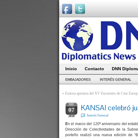
Inicio
Contacto
DNN Diploma
EMBAJADORES
INTERÉS GENERAL
«
Exitosa apertura del XV Encuentro de Cine Europ
MAY
KANSAI celebró ju
07
Interés General
2018
E
n el marco del 120º aniversario del esta
Dirección de Colectividades de la Subs
porteño realizó una nueva edición de 