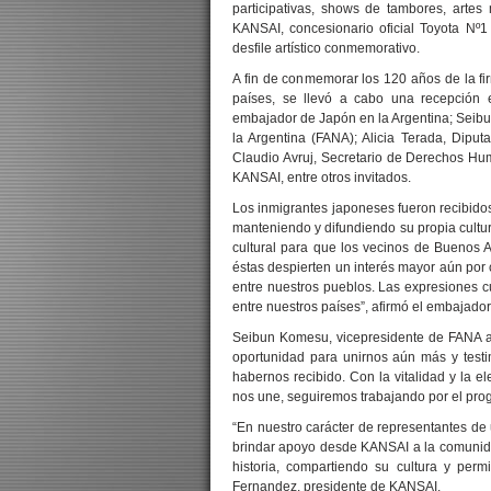
participativas, shows de tambores, arte
KANSAI, concesionario oficial Toyota Nº1
desfile artístico conmemorativo.
A fin de conmemorar los 120 años de la f
países, se llevó a cabo una recepción 
embajador de Japón en la Argentina; Seibu
la Argentina (FANA); Alicia Terada, Diput
Claudio Avruj, Secretario de Derechos Hu
KANSAI, entre otros invitados.
Los inmigrantes japoneses fueron recibidos 
manteniendo y difundiendo su propia cultu
cultural para que los vecinos de Buenos A
éstas despierten un interés mayor aún por
entre nuestros pueblos. Las expresiones cul
entre nuestros países”, afirmó el embajad
Seibun Komesu, vicepresidente de FANA a
oportunidad para unirnos aún más y testi
habernos recibido. Con la vitalidad y la 
nos une, seguiremos trabajando por el progr
“En nuestro carácter de representantes 
brindar apoyo desde KANSAI a la comunidad
historia, compartiendo su cultura y perm
Fernandez, presidente de KANSAI.