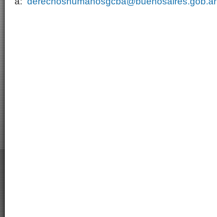
a:
derechoshumanosgcba@buenosaires.gob.ar