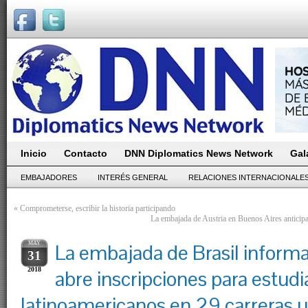
Inicio
Contacto
DNN Diplomatics News Network
Gal
EMBAJADORES
INTERÉS GENERAL
RELACIONES INTERNACIONALE
«
Comprometerse, escribir la historia participando
La embajada de Austria en Buenos Aires anticipa 
MAY
La embajada de Brasil inform
31
2018
abre inscripciones para estud
latinoamericanos en 29 carreras un