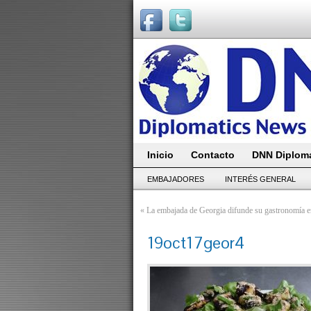
Inicio
Contacto
DNN Diploma
EMBAJADORES
INTERÉS GENERAL
«
La embajada de Georgia difunde su gastronomía e
19oct17geor4