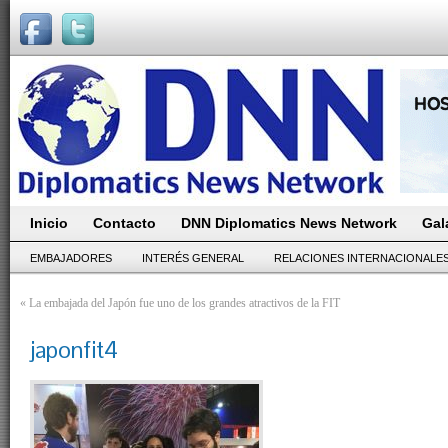
Inicio
Contacto
DNN Diplomatics News Network
Gal
EMBAJADORES
INTERÉS GENERAL
RELACIONES INTERNACIONALE
«
La embajada del Japón fue uno de los grandes atractivos de la FIT
japonfit4