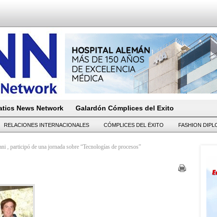
tics News Network
Galardón Cómplices del Exito
RELACIONES INTERNACIONALES
CÓMPLICES DEL ËXITO
FASHION DIP
ni , participó de una jornada sobre “Tecnologías de procesos”