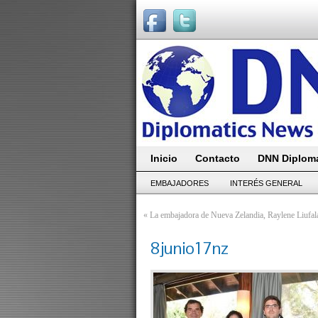
Inicio
Contacto
DNN Diploma
EMBAJADORES
INTERÉS GENERAL
«
La embajadora de Nueva Zelandia, Raylene Liufala
8junio17nz