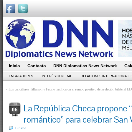
Inicio
Contacto
DNN Diplomatics News Network
Gal
EMBAJADORES
INTERÉS GENERAL
RELACIONES INTERNACIONALE
«
Los cancilleres Tillerson y Faurie rratificaron el rumbo positivo de la elación bilateral 
FEB
La República Checa propone 
06
2018
romántico” para celebrar San 
Turismo