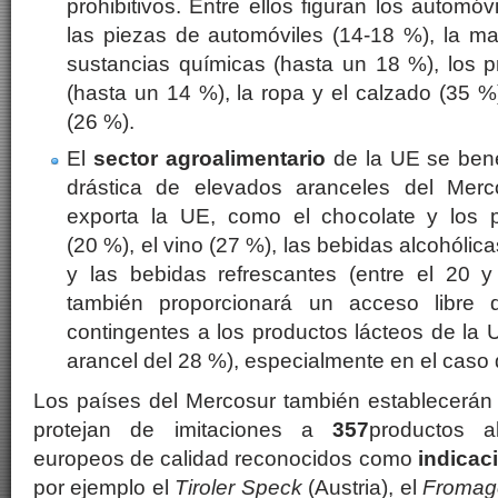
prohibitivos. Entre ellos figuran los automóv
las piezas de automóviles (14-18 %), la ma
sustancias químicas (hasta un 18 %), los p
(hasta un 14 %), la ropa y el calzado (35 %)
(26 %).
El
sector agroalimentario
de la UE se bene
drástica de elevados aranceles del Mer
exporta la UE, como el chocolate y los p
(20 %), el vino (27 %), las bebidas alcohólica
y las bebidas refrescantes (entre el 20 
también proporcionará un acceso libre 
contingentes a los productos lácteos de la
arancel del 28 %), especialmente en el caso 
Los países del Mercosur también establecerán 
protejan de imitaciones a
357
productos a
europeos de calidad reconocidos como
indicac
por ejemplo el
Tiroler Speck
(Austria), el
Fromag