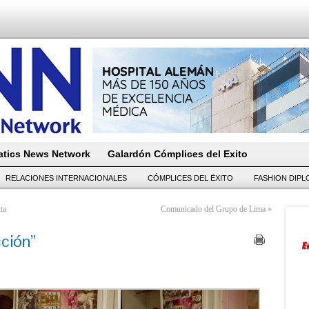
tics News Network
Galardón Cómplices del Exito
RELACIONES INTERNACIONALES
CÓMPLICES DEL ËXITO
FASHION DIP
ta
Comunicado del Grupo de Lima
»
ción”