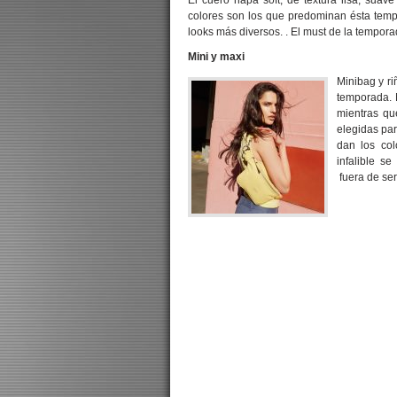
El cuero napa soft, de textura lisa, suave
colores son los que predominan ésta temp
looks más diversos. . El must de la temporad
Mini y maxi
Minibag y ri
temporada. 
mientras qu
elegidas par
dan los col
infalible s
fuera de ser