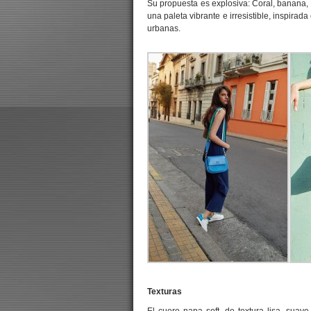
Su propuesta es explosiva: Coral, banana, 
una paleta vibrante e irresistible, inspira
urbanas.
Texturas