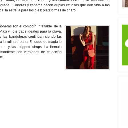
 y liviana, el cuero tipo floater y los charoles en amplia variedad de
orada. Carteras y zapatos hacen duplas exitosas que dan vida a los
a, la estrella para los pies: plataformas de charol.
ñoneras son el comodín infaltable de la
Maxi y Tote bags ideales para la playa,
e las bandoleras continúan siendo las
a la rutina urbana. El toque de magia lo
ores y las stripped straps. La fórmula
e mantiene con versiones de colección
ie.