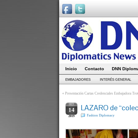
Inicio
Contacto
DNN Diploma
EMBAJADORES
INTERÉS GENERAL
«
Presentación Cartas Credenciales Embajadora Trot
OCT
LAZARO de “colec
14
Fashion Diplomacy
2019