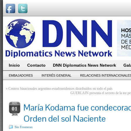
Inicio
Contacto
DNN Diplomatics News Network
Gal
EMBAJADORES
INTERÉS GENERAL
RELACIONES INTERNACIONALE
«
Centros binacionales argentino-estadounidenses distribuídos en todo el país
GUERLAIN presenta el secreto de la tez per
NOV
María Kodama fue condecorad
01
2016
Orden del sol Naciente
Sin Fronteras