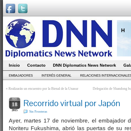
Inicio
Contacto
DNN Diplomatics News Network
Gal
EMBAJADORES
INTERÉS GENERAL
RELACIONES INTERNACIONALE
«
Realizarán un encuentro por la Bienal de la Unasur
Delegación de Shandong bu
NOV
Recorrido virtual por Japón
18
2015
Sin Fronteras
Ayer, martes 17 de noviembre, el embajador d
Noriteru Fukushima, abrió las puertas de su re