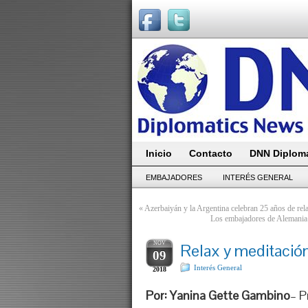
Inicio
Contacto
DNN Diploma
EMBAJADORES
INTERÉS GENERAL
«
Azerbaiyán y la Argentina celebran 25 años de rel
Los embajadores de Alemania 
NOV
Relax y meditació
09
Interés General
2018
Por: Yanina Gette Gambino
– P