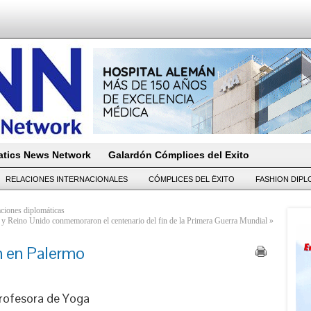
tics News Network
Galardón Cómplices del Exito
RELACIONES INTERNACIONALES
CÓMPLICES DEL ËXITO
FASHION DIP
aciones diplomáticas
y Reino Unido conmemoraron el centenario del fin de la Primera Guerra Mundial
»
n en Palermo
rofesora de Yoga